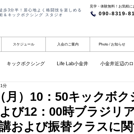
​​見学・体験無料！お気軽
徒歩3分半！居心地よく格闘技を楽しめる
090-8319-8
術＆キックボクシング スタジオ
スケジュール
入会のご案内
Photo / お知らせ
キックボクシング
Life Lab小金井
小金井近辺のロ
 1分
らせ
メディア掲載
日（月）10：50キックボ
よび12：00時ブラジリ
講および振替クラスに関