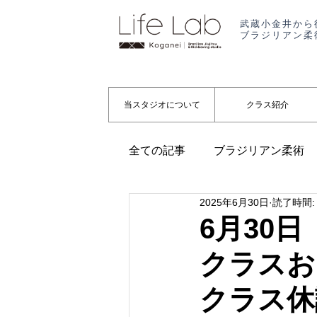
武蔵小金井から
ブラジリアン柔
当スタジオについて
クラス紹介
全ての記事
ブラジリアン柔術
2025年6月30日
読了時間:
代表コラム
起業
お知
6月30
クラスお
クラス休