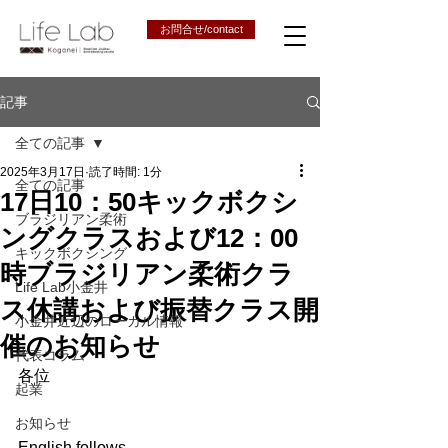
お問合せ/contact
記事
全ての記事
2025年3月17日
読了時間: 1分
全ての記事
17日10：50キックボクシ
ブラジリアン柔術
ングクラスおよび12：00
キックボクシング
時ブラジリアン柔術クラ
Life Lab小金井
ス休講および振替クラス開
小金井近辺のローカル情報
催のお知らせ
代表コラム
各位
起業
お知らせ
English follows,