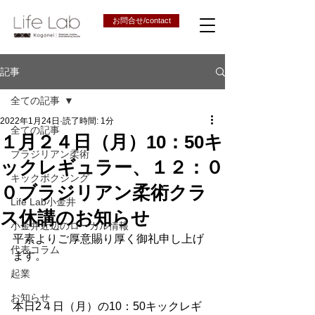
お問合せ/contact
記事
全ての記事
2022年1月24日
読了時間: 1分
全ての記事
１月２４日（月）10：50キ
ブラジリアン柔術
ックレギュラー、１２：０
キックボクシング
０ブラジリアン柔術クラ
Life Lab小金井
ス休講のお知らせ
小金井近辺のローカル情報
平素よりご厚意賜り厚く御礼申し上げ
代表コラム
ます。
起業
お知らせ
本日2４日（月）の10：50キックレギ