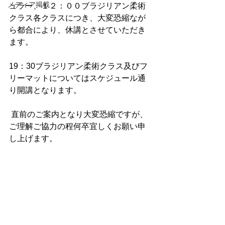
メディア掲載
ュラー、１２：００ブラジリアン柔術
クラス各クラスにつき、大変恐縮なが
ら都合により、休講とさせていただき
ます。
19：30ブラジリアン柔術クラス及びフ
リーマットについてはスケジュール通
り開講となります。
 直前のご案内となり大変恐縮ですが、
ご理解ご協力の程何卒宜しくお願い申
し上げます。