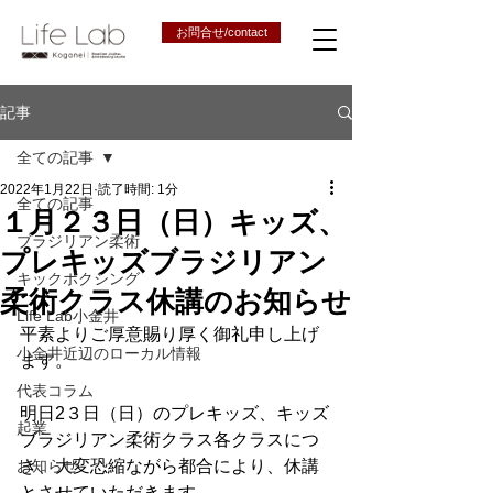
お問合せ/contact
記事
全ての記事
2022年1月22日
読了時間: 1分
全ての記事
１月２３日（日）キッズ、
ブラジリアン柔術
プレキッズブラジリアン
キックボクシング
柔術クラス休講のお知らせ
Life Lab小金井
平素よりご厚意賜り厚く御礼申し上げ
小金井近辺のローカル情報
ます。
代表コラム
明日2３日（日）のプレキッズ、キッズ
起業
ブラジリアン柔術クラス各クラスにつ
お知らせ
き、大変恐縮ながら都合により、休講
とさせていただきます。