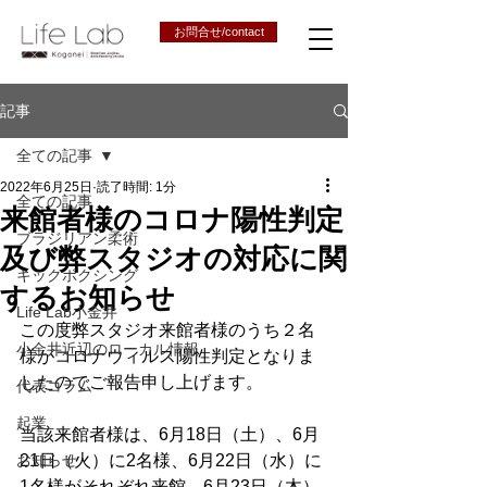
お問合せ/contact
記事
全ての記事
2022年6月25日
読了時間: 1分
全ての記事
来館者様のコロナ陽性判定
ブラジリアン柔術
及び弊スタジオの対応に関
キックボクシング
するお知らせ
Life Lab小金井
この度弊スタジオ来館者様のうち２名
小金井近辺のローカル情報
様がコロナウィルス陽性判定となりま
したのでご報告申し上げます。
代表コラム
起業
当該来館者様は、6月18日（土）、6月
お知らせ
21日（火）に2名様、6月22日（水）に
1名様がそれぞれ来館、6月23日（木）