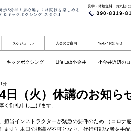
​​見学・体験無料！お気軽
徒歩3分半！居心地よく格闘技を楽しめる
090-8319-8
術＆キックボクシング スタジオ
スケジュール
入会のご案内
Photo / お知らせ
キックボクシング
Life Lab小金井
小金井近辺のロ
 1分
らせ
メディア掲載
14日（火）休講のお知ら
厚く御礼申し上げます。
、担当インストラクターが緊急の要件のため （コロナ
します）本日の指導が不可となり、代行可能な者を手配