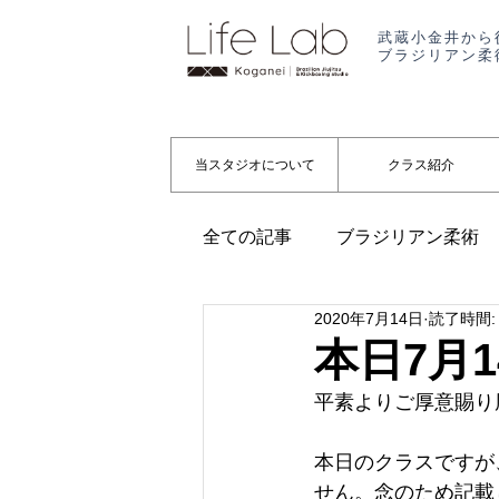
武蔵小金井から
ブラジリアン柔
当スタジオについて
クラス紹介
全ての記事
ブラジリアン柔術
2020年7月14日
読了時間:
代表コラム
起業
お知
本日7月
平素よりご厚意賜り
本日のクラスですが
せん。念のため記載