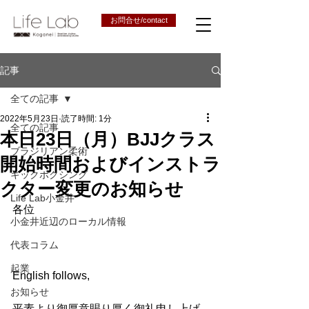
お問合せ/contact
記事
全ての記事
2022年5月23日
読了時間: 1分
全ての記事
本日23日（月）BJJクラス
ブラジリアン柔術
開始時間およびインストラ
キックボクシング
クター変更のお知らせ
Life Lab小金井
各位
小金井近辺のローカル情報
代表コラム
起業
English follows,
お知らせ
平素より御厚意賜り厚く御礼申し上げ