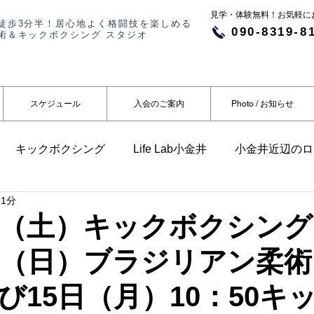
​​見学・体験無料！お気軽
徒歩3分半！居心地よく格闘技を楽しめる
090-8319-8
術＆キックボクシング スタジオ
スケジュール
入会のご案内
Photo / お知らせ
キックボクシング
Life Lab小金井
小金井近辺のロ
 1分
らせ
メディア掲載
日（土）キックボクシン
日（日）ブラジリアン柔
び15日（月）10：50キ