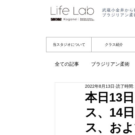
武蔵小金井から
ブラジリアン柔
当スタジオについて
クラス紹介
全ての記事
ブラジリアン柔術
2022年8月13日
読了時間:
代表コラム
起業
お知
本日13
ス、14
ス、およ