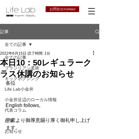
お問合せ/contact
記事
全ての記事
2022年6月15日
読了時間: 1分
全ての記事
本日10：50レギュラーク
ブラジリアン柔術
ラス休講のお知らせ
キックボクシング
各位
Life Lab小金井
小金井近辺のローカル情報
English follows,
代表コラム
平素より御厚意賜り厚く御礼申し上げ
起業
ます。
お知らせ