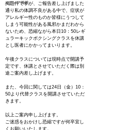
メディア掲載
掲題件ですが、ご報告差し上げました
通り私の体調不良がある中で、症状が
アレルギー性のものか皆様にうつして
しまう可能性がある風邪かまだわから
ないため、恐縮ながら本日10：50レギ
ュラーキックボクシングクラスを休講
とし医者にかかってまいります。
午後クラスについては現時点で開講予
定です、休講とさせていただく際は別
途ご案内差し上げます。
また、今回に関しては24日（金）10：
50より代替クラスを開講させていただ
きます。
以上ご案内申し上げます。
ご迷惑をおかけし恐縮ですが何卒宜し
くお願いいたします。