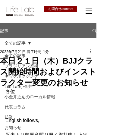
お問合せ/contact
記事
全ての記事
2022年7月21日
読了時間: 1分
全ての記事
本日２１日（木）BJJクラ
ブラジリアン柔術
ス開始時間およびインスト
キックボクシング
ラクター変更のお知らせ
Life Lab小金井
各位
小金井近辺のローカル情報
代表コラム
起業
English follows,
お知らせ
平素より御厚意賜り厚く御礼申し上げ