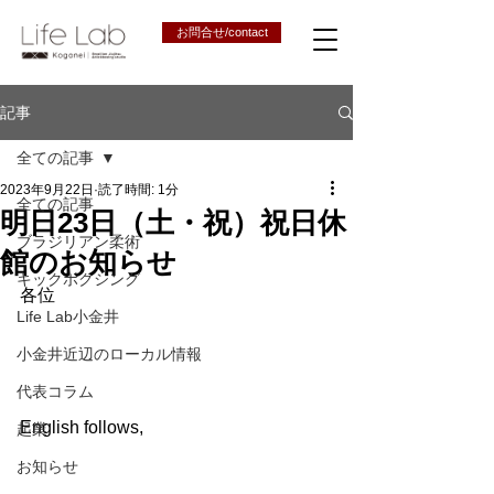
お問合せ/contact
記事
全ての記事
2023年9月22日
読了時間: 1分
全ての記事
明日23日（土・祝）祝日休
ブラジリアン柔術
館のお知らせ
キックボクシング
各位
Life Lab小金井
小金井近辺のローカル情報
代表コラム
English follows,
起業
お知らせ