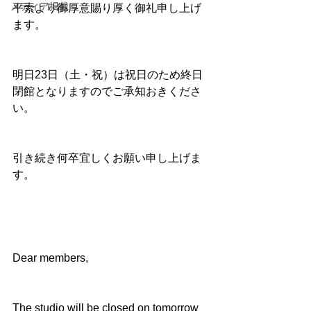
メディア掲載
平素より御厚意賜り厚く御礼申し上げ
ます。
明日23日（土・祝）は祝日のため終日
閉館となりますのでご承知おきくださ
い。
引き続き何卒宜しくお願い申し上げま
す。
Dear members,
The studio will be closed on tomorrow 