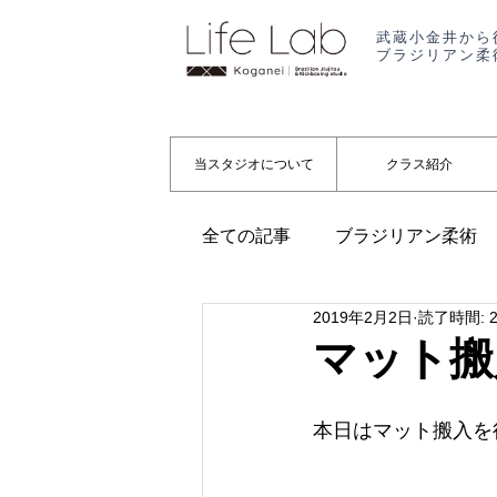
武蔵小金井から
ブラジリアン柔
当スタジオについて
クラス紹介
全ての記事
ブラジリアン柔術
2019年2月2日
読了時間: 
代表コラム
起業
お知
マット搬
本日はマット搬入を