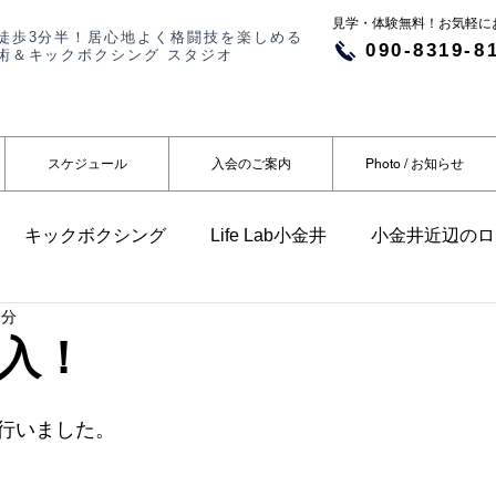
​​見学・体験無料！お気軽
徒歩3分半！居心地よく格闘技を楽しめる
090-8319-8
術＆キックボクシング スタジオ
スケジュール
入会のご案内
Photo / お知らせ
キックボクシング
Life Lab小金井
小金井近辺のロ
2分
らせ
メディア掲載
入！
行いました。