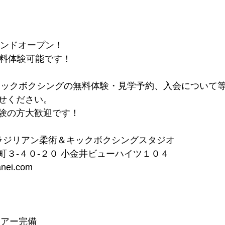
ランドオープン！
無料体験可能です！
キックボクシングの無料体験・見学予約、入会について
せください。
験の方大歓迎です！
井｜ブラジリアン柔術＆キックボクシングスタジオ 
３-４０-２０ 小金井ビューハイツ１０４ 
anei.com
アー完備 