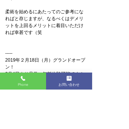
柔術を始めるにあたってのご参考にな
ればと存じますが、なるべくはデメリ
ットを上回るメリットに着目いただけ
れば幸甚です（笑
-----  
2019年２月18日（月）グランドオープ
ン！ 
2月4日より見学・無料体験可能です！
Phone
お問い合わせ
ブラジリアン柔術/キックボクシングの
無料体験・見学予約、入会について
等、どなたでもお気軽にお問い合わせ
ください。 
初心者、女性、ミドル・シニアの方大