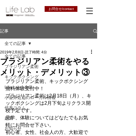
お問合せ/contact
記事
全ての記事
2019年2月8日
読了時間: 4分
全ての記事
ブラジリアン柔術をやる
ブラジリアン柔術
メリット・デメリット③
キックボクシング
ブラジリアン柔術、キックボクシング
Life Lab小金井
無料体験受付中！
ブラジリアン柔術は2月18日（月）、キ
小金井近辺のローカル情報
ックボクシングは2月下旬よりクラス開
代表コラム
校予定です。
見学、体験についてはどなたでもお気
起業
軽にお問合せ下さい。
お知らせ
初心者、女性、社会人の方、大歓迎で