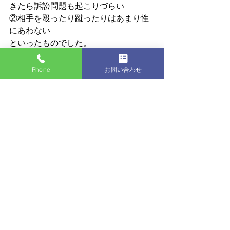
きたら訴訟問題も起こりづらい
②相手を殴ったり蹴ったりはあまり性
にあわない
といったものでした。
このあたりもメリットで述懐したいと
思います。
Phone
お問い合わせ
長くなってしまったので、続きはまた
改めます。
次回はきっかけやご要望にお応えする
形で、柔術のメリットを、またいい事
ばかりでは胡散臭いので（笑、私が感
じる柔術のデメリットをその後記載し
ます。
2019年２月プレオープン予定！
無料体験・見学予約、お気軽にお問い
合わせください！