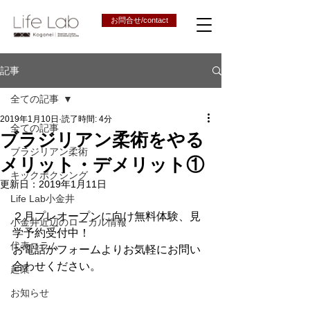
お問合せ/contact
記事
全ての記事
2019年1月10日
読了時間: 4分
全ての記事
ブラジリアン柔術をやる
ブラジリアン柔術
メリット・デメリット①
キックボクシング
更新日：
2019年1月11日
Life Lab小金井
２月プレオープンに向け無料体験、見
小金井近辺のローカル情報
学予約受付中！
代表コラム
お電話かフォームよりお気軽にお問い
合わせください。
起業
お知らせ