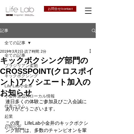
お問合せ/contact
記事
全ての記事
2019年3月2日
読了時間: 2分
全ての記事
キックボクシング部門の
ブラジリアン柔術
CROSSPOINT(クロスポイ
キックボクシング
ント)アソシエート加入の
Life Lab小金井
お知らせ
小金井近辺のローカル情報
連日多くの体験ご参加及びご入会誠に
代表コラム
ありがとうございます。
起業
この度、LifeLab小金井のキックボクシ
お知らせ
ング部門は、多数のチャンピオンを輩