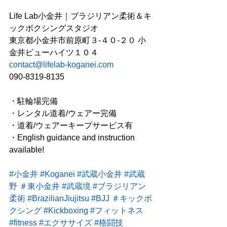
Life Lab小金井｜ブラジリアン柔術＆キ
ックボクシングスタジオ  
東京都小金井市前原町３-４０-２０ 小
金井ビューハイツ１０４  
contact@lifelab-koganei.com
090-8319-8135    
・駐輪場完備  
・レンタル道着/ウェアー完備  
・道着/ウェアーキープサービス有  
・English guidance and instruction 
available!  
#小金井
#Koganei
#武蔵小金井
#武蔵
野
＃東小金井
#武蔵境
#ブラジリアン
柔術
#BrazilianJiujitsu
#BJJ
＃キックボ
クシング
#Kickboxing
#フィットネス
#fitness
#エクササイズ
#格闘技