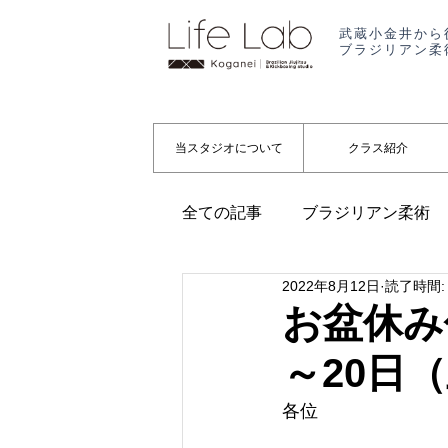
武蔵小金井から
ブラジリアン柔
当スタジオについて
クラス紹介
全ての記事
ブラジリアン柔術
2022年8月12日
読了時間:
代表コラム
起業
お知
お盆休み
～20日
各位