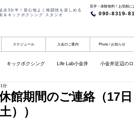
​​見学・体験無料！お気軽
徒歩3分半！居心地よく格闘技を楽しめる
090-8319-8
術＆キックボクシング スタジオ
スケジュール
入会のご案内
Photo / お知らせ
キックボクシング
Life Lab小金井
小金井近辺のロ
 1分
らせ
メディア掲載
休館期間のご連絡（17日
（土））