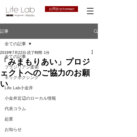
お問合せ/contact
記事
全ての記事
2019年7月22日
読了時間: 1分
全ての記事
「みまもりあい」プロジ
ブラジリアン柔術
ェクトへのご協力のお願
キックボクシング
い
Life Lab小金井
小金井近辺のローカル情報
代表コラム
起業
お知らせ